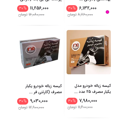
...
11,256,000
6,132,000
30
%
30
%
8,760,000
تومان
16,080,000
تومان
کیسه زباله خودرو مدل
کیسه زباله خودرو یکبار
یکبار مصرف 25 عدد
...
مصرف (کارتنی فر
...
7,980,000
9,030,000
30
%
30
%
11,400,000
تومان
12,900,000
تومان